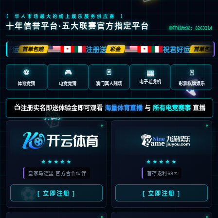
[ 华人市场最大的线上娱乐服务供应商 ]
十年信誉平台·五大联赛官方指定平台
在线玩家: 8263214
君好运
注册送
祝君好运
首单包赔
彩金
首单包赔
🍁
🍁
⚽
🎮
🃏
🀄️
🎰
🎮
电子老虎机
体育竞猜
电竞竞猜
澳门真人赌场
彩票棋牌娱乐
🎲
📺注册实名即送体验金即可观看
海量体育直播
与
所有电竞赛事
直播
★★★★★
★★★★★
皇家马德里 官方合作伙伴
首存返利68%
⚽
[ 立即注册 ]
[ 立即注册 ]